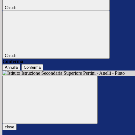
Chiudi
Chiudi
Conferma
Annulla
Conferma
close