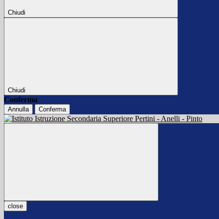
Chiudi
Chiudi
Conferma
Annulla
Conferma
close