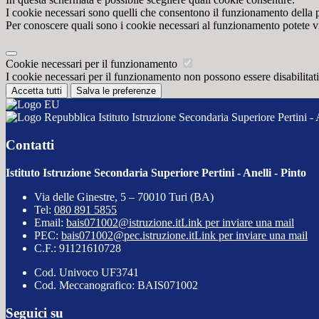
I cookie necessari sono quelli che consentono il funzionamento della pi
Per conoscere quali sono i cookie necessari al funzionamento potete v
Cookie necessari per il funzionamento
I cookie necessari per il funzionamento non possono essere disabilitati.
Accetta tutti
Salva le preferenze
Istituto Istruzione Secondaria Superiore Pertini - 
Contatti
Istituto Istruzione Secondaria Superiore Pertini - Anelli - Pinto
Via delle Ginestre, 5 – 70010 Turi (BA)
Tel:
080 891 5855
Email:
bais071002@istruzione.it
Link per inviare una mail
PEC:
bais071002@pec.istruzione.it
Link per inviare una mail
C.F.: 91121610728
Cod. Univoco UF3741
Cod. Meccanografico: BAIS071002
Seguici su