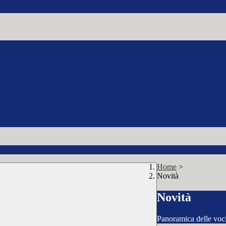
Home
>
Novità
Novità
Panoramica delle voc