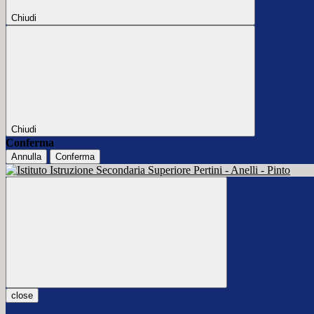
Chiudi
Chiudi
Conferma
Annulla
Conferma
close