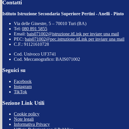
Contatti
Istituto Istruzione Secondaria Superiore Pertini - Anelli - Pinto
Via delle Ginestre, 5 – 70010 Turi (BA)
Tel:
080 891 5855
Email:
bais071002@istruzione.it
Link per inviare una mail
PEC:
bais071002@pec.istruzione.it
Link per inviare una mail
C.F.: 91121610728
Cod. Univoco UF3741
Cod. Meccanografico: BAIS071002
Seguici su
Facebook
Instagram
TikTok
Sezione Link Utili
Cookie policy
Note legali
Informativa Privacy