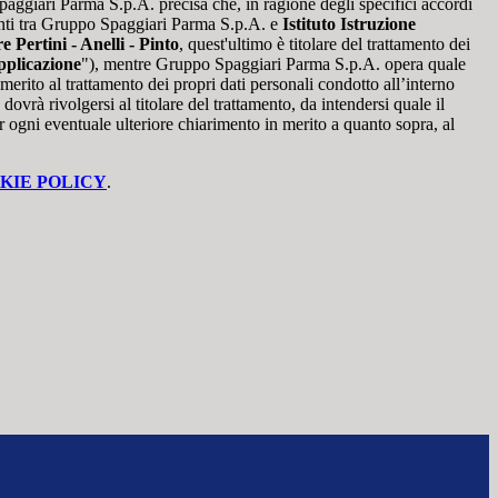
giari Parma S.p.A. precisa che, in ragione degli specifici accordi
renti tra Gruppo Spaggiari Parma S.p.A. e
Istituto Istruzione
 Pertini - Anelli - Pinto
, quest'ultimo è titolare del trattamento dei
plicazione
"), mentre Gruppo Spaggiari Parma S.p.A. opera quale
merito al trattamento dei propri dati personali condotto all’interno
dovrà rivolgersi al titolare del trattamento, da intendersi quale il
r ogni eventuale ulteriore chiarimento in merito a quanto sopra, al
KIE POLICY
.