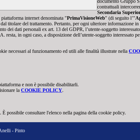
documento Gruppo Spag
contrattuali intercor
Secondaria Superiore
te piattaforma internet denominata "
PrimaVisioneWeb
" (di seguito l’"
Ap
l titolare del trattamento. Pertanto, per ogni ulteriore informazione in 
ento dei dati personali ex art. 13 del GDPR, l’utente-soggetto interessato 
A. resta, in ogni caso, a disposizione dell’utente-soggetto interessato pe
kie necessari al funzionamento ed utili alle finalità illustrate nella
COO
attaforma e non è possibile disabilitarli.
isionare la
COOKIE POLICY
.
 È possibile consultare l'elenco nella pagina della cookie policy.
Anelli - Pinto