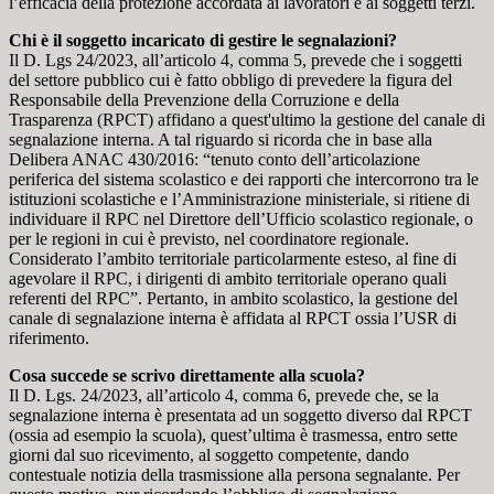
l’efficacia della protezione accordata ai lavoratori e ai soggetti terzi.
Chi è il soggetto incaricato di gestire le segnalazioni?
Il D. Lgs 24/2023, all’articolo 4, comma 5, prevede che i soggetti
del settore pubblico cui è fatto obbligo di prevedere la figura del
Responsabile della Prevenzione della Corruzione e della
Trasparenza (RPCT) affidano a quest'ultimo la gestione del canale di
segnalazione interna. A tal riguardo si ricorda che in base alla
Delibera ANAC 430/2016: “tenuto conto dell’articolazione
periferica del sistema scolastico e dei rapporti che intercorrono tra le
istituzioni scolastiche e l’Amministrazione ministeriale, si ritiene di
individuare il RPC nel Direttore dell’Ufficio scolastico regionale, o
per le regioni in cui è previsto, nel coordinatore regionale.
Considerato l’ambito territoriale particolarmente esteso, al fine di
agevolare il RPC, i dirigenti di ambito territoriale operano quali
referenti del RPC”. Pertanto, in ambito scolastico, la gestione del
canale di segnalazione interna è affidata al RPCT ossia l’USR di
riferimento.
Cosa succede se scrivo direttamente alla scuola?
Il D. Lgs. 24/2023, all’articolo 4, comma 6, prevede che, se la
segnalazione interna è presentata ad un soggetto diverso dal RPCT
(ossia ad esempio la scuola), quest’ultima è trasmessa, entro sette
giorni dal suo ricevimento, al soggetto competente, dando
contestuale notizia della trasmissione alla persona segnalante. Per