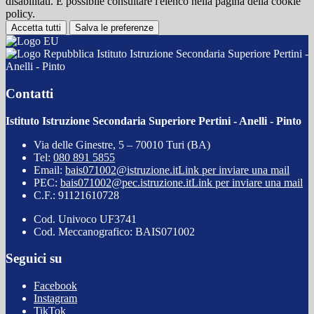
disabilitati. È possibile consultare l'elenco nella pagina della cookie
policy.
Accetta tutti
Salva le preferenze
Istituto Istruzione Secondaria Superiore Pertini -
Anelli - Pinto
Contatti
Istituto Istruzione Secondaria Superiore Pertini - Anelli - Pinto
Via delle Ginestre, 5 – 70010 Turi (BA)
Tel:
080 891 5855
Email:
bais071002@istruzione.it
Link per inviare una mail
PEC:
bais071002@pec.istruzione.it
Link per inviare una mail
C.F.: 91121610728
Cod. Univoco UF3741
Cod. Meccanografico: BAIS071002
Seguici su
Facebook
Instagram
TikTok