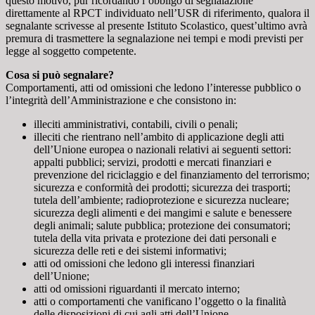
questo motivo, pur ricordando l’obbligo di segnalazione
direttamente al RPCT individuato nell’USR di riferimento, qualora il
segnalante scrivesse al presente Istituto Scolastico, quest’ultimo avrà
premura di trasmettere la segnalazione nei tempi e modi previsti per
legge al soggetto competente.
Cosa si può segnalare?
Comportamenti, atti od omissioni che ledono l’interesse pubblico o
l’integrità dell’Amministrazione e che consistono in:
illeciti amministrativi, contabili, civili o penali;
illeciti che rientrano nell’ambito di applicazione degli atti
dell’Unione europea o nazionali relativi ai seguenti settori:
appalti pubblici; servizi, prodotti e mercati finanziari e
prevenzione del riciclaggio e del finanziamento del terrorismo;
sicurezza e conformità dei prodotti; sicurezza dei trasporti;
tutela dell’ambiente; radioprotezione e sicurezza nucleare;
sicurezza degli alimenti e dei mangimi e salute e benessere
degli animali; salute pubblica; protezione dei consumatori;
tutela della vita privata e protezione dei dati personali e
sicurezza delle reti e dei sistemi informativi;
atti od omissioni che ledono gli interessi finanziari
dell’Unione;
atti od omissioni riguardanti il mercato interno;
atti o comportamenti che vanificano l’oggetto o la finalità
delle disposizioni di cui agli atti dell’Unione.