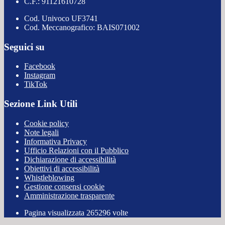
C.F.: 91121610728
Cod. Univoco UF3741
Cod. Meccanografico: BAIS071002
Seguici su
Facebook
Instagram
TikTok
Sezione Link Utili
Cookie policy
Note legali
Informativa Privacy
Ufficio Relazioni con il Pubblico
Dichiarazione di accessibilità
Obiettivi di accessibilità
Whistleblowing
Gestione consensi cookie
Amministrazione trasparente
Pagina visualizzata
265296
volte