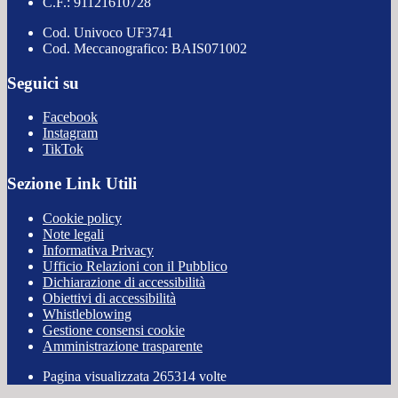
C.F.: 91121610728
Cod. Univoco UF3741
Cod. Meccanografico: BAIS071002
Seguici su
Facebook
Instagram
TikTok
Sezione Link Utili
Cookie policy
Note legali
Informativa Privacy
Ufficio Relazioni con il Pubblico
Dichiarazione di accessibilità
Obiettivi di accessibilità
Whistleblowing
Gestione consensi cookie
Amministrazione trasparente
Pagina visualizzata
265314
volte