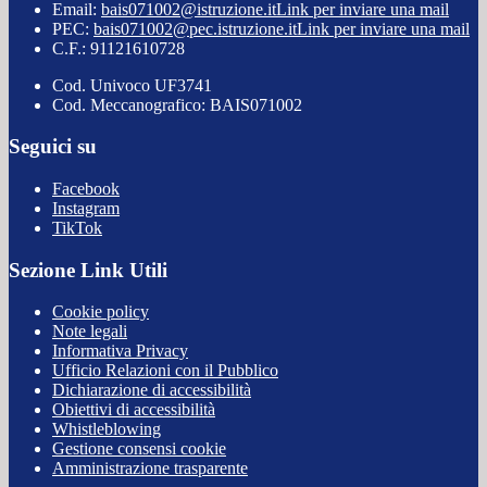
Email:
bais071002@istruzione.it
Link per inviare una mail
PEC:
bais071002@pec.istruzione.it
Link per inviare una mail
C.F.: 91121610728
Cod. Univoco UF3741
Cod. Meccanografico: BAIS071002
Seguici su
Facebook
Instagram
TikTok
Sezione Link Utili
Cookie policy
Note legali
Informativa Privacy
Ufficio Relazioni con il Pubblico
Dichiarazione di accessibilità
Obiettivi di accessibilità
Whistleblowing
Gestione consensi cookie
Amministrazione trasparente