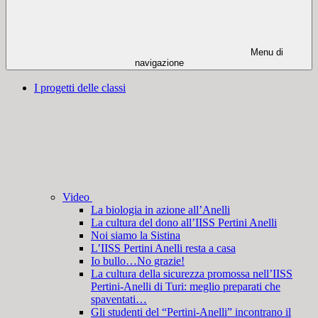
Menu di
navigazione
I progetti delle classi
Video
La biologia in azione all’Anelli
La cultura del dono all’IISS Pertini Anelli
Noi siamo la Sistina
L’IISS Pertini Anelli resta a casa
Io bullo…No grazie!
La cultura della sicurezza promossa nell’IISS
Pertini-Anelli di Turi: meglio preparati che
spaventati…
Gli studenti del “Pertini-Anelli” incontrano il