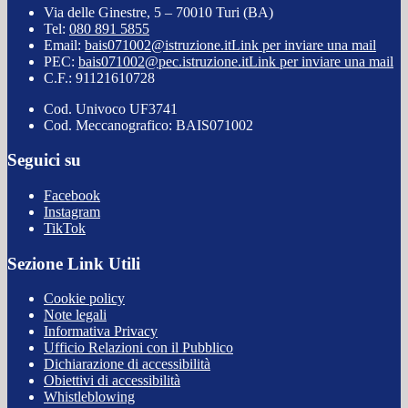
Via delle Ginestre, 5 – 70010 Turi (BA)
Tel:
080 891 5855
Email:
bais071002@istruzione.it
Link per inviare una mail
PEC:
bais071002@pec.istruzione.it
Link per inviare una mail
C.F.: 91121610728
Cod. Univoco UF3741
Cod. Meccanografico: BAIS071002
Seguici su
Facebook
Instagram
TikTok
Sezione Link Utili
Cookie policy
Note legali
Informativa Privacy
Ufficio Relazioni con il Pubblico
Dichiarazione di accessibilità
Obiettivi di accessibilità
Whistleblowing