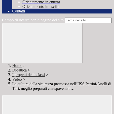
Orientamento in entrata
Orientamento in uscita
Contatti
Campo di ricerca per le pagine del sito
Home
>
Didattica
>
I progetti delle classi
>
Video
>
La cultura della sicurezza promossa nell’IISS Pertini-Anelli di
Turi: meglio preparati che spaventati…