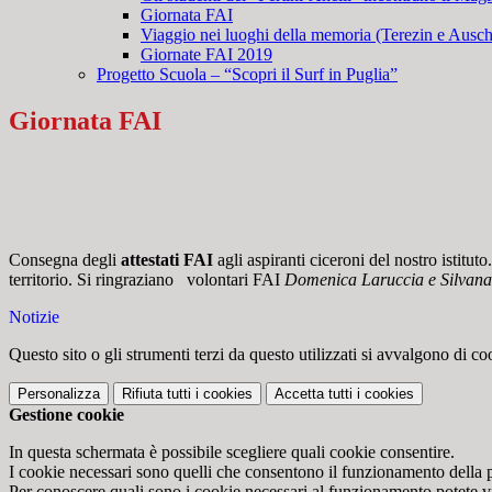
Giornata FAI
Viaggio nei luoghi della memoria (Terezin e Ausc
Giornate FAI 2019
Progetto Scuola – “Scopri il Surf in Puglia”
Giornata FAI
Consegna degli
attestati FAI
agli aspiranti ciceroni del nostro istitu
territorio. Si ringraziano volontari FAI
Domenica Laruccia e Silvana
Notizie
Questo sito o gli strumenti terzi da questo utilizzati si avvalgono di coo
Personalizza
Rifiuta tutti
i cookies
Accetta tutti
i cookies
Gestione cookie
In questa schermata è possibile scegliere quali cookie consentire.
I cookie necessari sono quelli che consentono il funzionamento della pi
Per conoscere quali sono i cookie necessari al funzionamento potete v