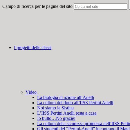
Campo di ricerca per le pagine del sito
I progetti delle classi
Video
La biologia in azione all’Anelli
La cultura del dono all’IISS Pertini Anelli
Noi siamo la Sistina
L’IISS Pertini Anelli resta a casa
Io bullo…No grazie!
La cultura della sicurezza promossa nell’IISS Perti
Gli studenti del “Pertini-Anelli” incontrano il Ma