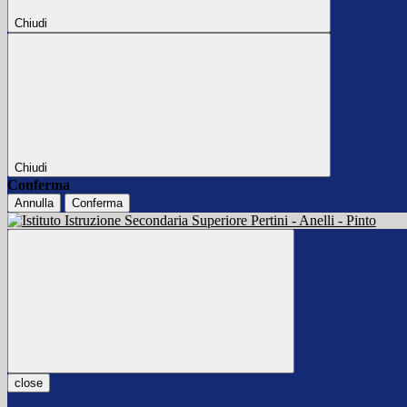
Chiudi
Chiudi
Conferma
Annulla
Conferma
close