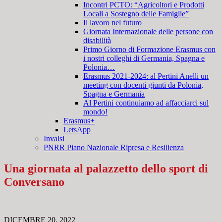
Incontri PCTO: “Agricoltori e Prodotti
Locali a Sostegno delle Famiglie”
Il lavoro nel futuro
Giornata Internazionale delle persone con
disabilità
Primo Giorno di Formazione Erasmus con
i nostri colleghi di Germania, Spagna e
Polonia…
Erasmus 2021-2024: al Pertini Anelli un
meeting con docenti giunti da Polonia,
Spagna e Germania
Al Pertini continuiamo ad affacciarci sul
mondo!
Erasmus+
LetsApp
Invalsi
PNRR Piano Nazionale Ripresa e Resilienza
Una giornata al palazzetto dello sport di
Conversano
DICEMBRE 20, 2022