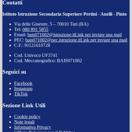
Contatti
Istituto Istruzione Secondaria Superiore Pertini - Anelli - Pinto
Via delle Ginestre, 5 – 70010 Turi (BA)
Tel:
080 891 5855
Email:
bais071002@istruzione.it
Link per inviare una mail
PEC:
bais071002@pec.istruzione.it
Link per inviare una mail
C.F.: 91121610728
Cod. Univoco UF3741
Cod. Meccanografico: BAIS071002
Seguici su
Facebook
Instagram
TikTok
Sezione Link Utili
Cookie policy
Note legali
Informativa Privacy