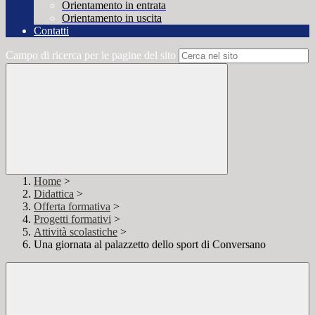
Orientamento in entrata
Orientamento in uscita
Contatti
Campo di ricerca per le pagine del sito
Home
>
Didattica
>
Offerta formativa
>
Progetti formativi
>
Attività scolastiche
>
Una giornata al palazzetto dello sport di Conversano