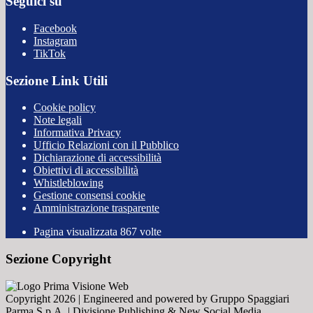
Seguici su
Facebook
Instagram
TikTok
Sezione Link Utili
Cookie policy
Note legali
Informativa Privacy
Ufficio Relazioni con il Pubblico
Dichiarazione di accessibilità
Obiettivi di accessibilità
Whistleblowing
Gestione consensi cookie
Amministrazione trasparente
Pagina visualizzata
867
volte
Sezione Copyright
Copyright 2026 | Engineered and powered by Gruppo Spaggiari
Parma S.p.A. | Divisione Publishing & New Social Media