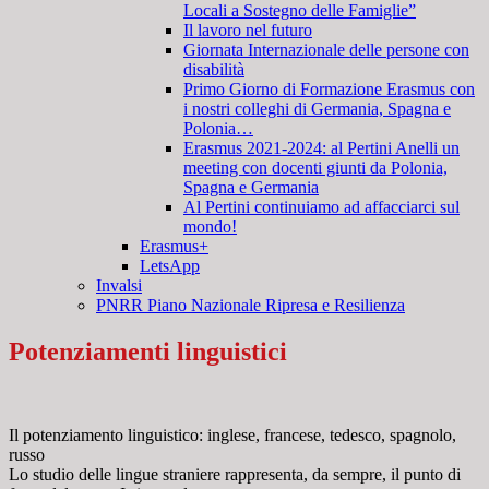
Locali a Sostegno delle Famiglie”
Il lavoro nel futuro
Giornata Internazionale delle persone con
disabilità
Primo Giorno di Formazione Erasmus con
i nostri colleghi di Germania, Spagna e
Polonia…
Erasmus 2021-2024: al Pertini Anelli un
meeting con docenti giunti da Polonia,
Spagna e Germania
Al Pertini continuiamo ad affacciarci sul
mondo!
Erasmus+
LetsApp
Invalsi
PNRR Piano Nazionale Ripresa e Resilienza
Potenziamenti linguistici
Il potenziamento linguistico: inglese, francese, tedesco, spagnolo,
russo
Lo studio delle lingue straniere rappresenta, da sempre, il punto di