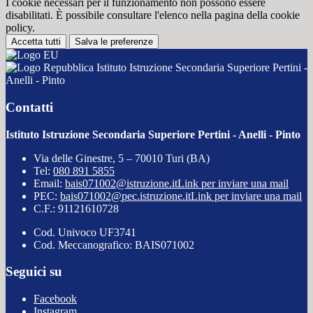
I cookie necessari per il funzionamento non possono essere
disabilitati. È possibile consultare l'elenco nella pagina della cookie
policy.
Accetta tutti
Salva le preferenze
Istituto Istruzione Secondaria Superiore Pertini -
Anelli - Pinto
Contatti
Istituto Istruzione Secondaria Superiore Pertini - Anelli - Pinto
Via delle Ginestre, 5 – 70010 Turi (BA)
Tel:
080 891 5855
Email:
bais071002@istruzione.it
Link per inviare una mail
PEC:
bais071002@pec.istruzione.it
Link per inviare una mail
C.F.: 91121610728
Cod. Univoco UF3741
Cod. Meccanografico: BAIS071002
Seguici su
Facebook
Instagram