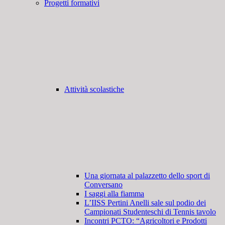
Progetti formativi
Attività scolastiche
Una giornata al palazzetto dello sport di
Conversano
I saggi alla fiamma
L’IISS Pertini Anelli sale sul podio dei
Campionati Studenteschi di Tennis tavolo
Incontri PCTO: “Agricoltori e Prodotti