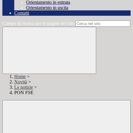
Orientamento in entrata
Orientamento in uscita
Contatti
Campo di ricerca per le pagine del sito
Home
>
Novità
>
Le notizie
>
PON FSE