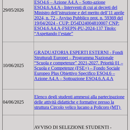
ESO4.6 – Azione A4.A – Sotto-azione
ESO4.6.A4.A - Interventi di cui ai decreti del
29/05/2026
Ministro dell’istruzione e del merito dell’11 aprile
2024, n. 72 - Avviso Pubblico prot. n. 59369 del
19/04/2024 - CUP: D54D24004810007 CNP:
ESO4.6.A4.A-FSEPN-PU-2024-137 Titolo:
“Aspettando l’estate”
GRADUATORIA ESPERTI ESTERNI - Fondi
Strutturali Europei – Programma Nazionale
“Scuola e competenze” 2021-2027. Priorità 01 –
10/06/2025
Scuola e Competenze (FSE+) – Fondo Sociale
Europeo Plus Obiettivo Specifico ESO4.6 –
Azione A4.A – Sottoazione ESO4.6.A.4.A
Elenco degli studenti ammessi alla partecipazione
04/06/2025
delle attività didattiche e formative presso la
struttura Circolo velico lucano a Policoro (MT)
AVVISO DI SELEZIONE STUDENTI -