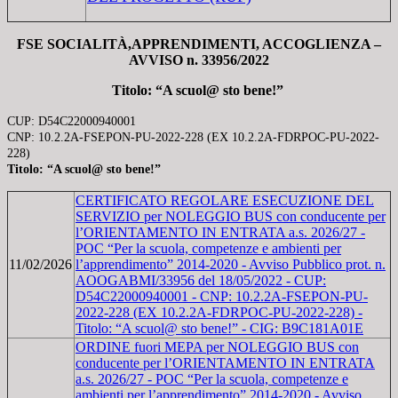
FSE SOCIALITÀ,APPRENDIMENTI, ACCOGLIENZA –
AVVISO n. 33956/2022
Titolo: “A scuol@ sto bene!”
CUP: D54C22000940001
CNP: 10.2.2A-FSEPON-PU-2022-228 (EX 10.2.2A-FDRPOC-PU-2022-
228)
Titolo: “A scuol@ sto bene!”
CERTIFICATO REGOLARE ESECUZIONE DEL
SERVIZIO per NOLEGGIO BUS con conducente per
l’ORIENTAMENTO IN ENTRATA a.s. 2026/27 -
POC “Per la scuola, competenze e ambienti per
11/02/2026
l’apprendimento” 2014-2020 - Avviso Pubblico prot. n.
AOOGABMI/33956 del 18/05/2022 - CUP:
D54C22000940001 - CNP: 10.2.2A-FSEPON-PU-
2022-228 (EX 10.2.2A-FDRPOC-PU-2022-228) -
Titolo: “A scuol@ sto bene!” - CIG: B9C181A01E
ORDINE fuori MEPA per NOLEGGIO BUS con
conducente per l’ORIENTAMENTO IN ENTRATA
a.s. 2026/27 - POC “Per la scuola, competenze e
ambienti per l’apprendimento” 2014-2020 - Avviso