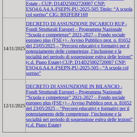
Estate - CUP: D14D25002720007 CNP:
ESO4.6.A4.A-FSEPN-PU-2025-505 Titolo: “A scuola
col sorriso” CIG: B92FEBF169
DECRETO DI ASSUNZIONE INCARICO RUP -
Fondi Strutturali Europei – Programma Nazionale
“Scuola e competenze” 2021-2027 – Fondo sociale
europeo plus (FSE+) - Avviso Pubblico prot. n. 81652
del 23/05/2025 – “Percorsi educativi e formativi per il
14/11/2025
potenziamento delle competenze, l’inclusione e la
socialità nel periodo di sospensione estiva delle lezioni”
(c.d. Piano Estate) CUP: D14D25002720007 CNP:
ESO4.6.A4.A-FSEPN-PU-2025-505 - “A scuola col
sorriso”
DECRETO DI ASSUNZIONE IN BILANCIO -
Fondi Strutturali Europei – Programma Nazionale
“Scuola e competenze” 2021-2027 – Fondo sociale
europeo plus (FSE+) – Avviso Pubblico prot. n. 81652
12/11/2025
del 23/05/2025 – “Percorsi educativi e formativi per il
potenziamento delle competenze, l’inclusione e la
socialità nel periodo di sospensione estiva delle lezioni”
(c.d. Piano Estate)