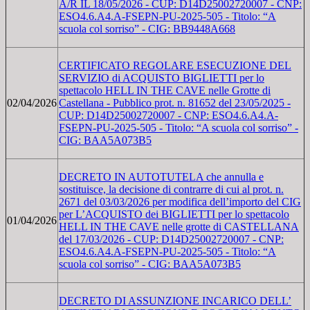
A/R IL 18/05/2026 - CUP: D14D25002720007 - CNP:
ESO4.6.A4.A-FSEPN-PU-2025-505 - Titolo: “A
scuola col sorriso” - CIG: BB9448A668
CERTIFICATO REGOLARE ESECUZIONE DEL
SERVIZIO di ACQUISTO BIGLIETTI per lo
spettacolo HELL IN THE CAVE nelle Grotte di
02/04/2026
Castellana - Pubblico prot. n. 81652 del 23/05/2025 -
CUP: D14D25002720007 - CNP: ESO4.6.A4.A-
FSEPN-PU-2025-505 - Titolo: “A scuola col sorriso” -
CIG: BAA5A073B5
DECRETO IN AUTOTUTELA che annulla e
sostituisce, la decisione di contrarre di cui al prot. n.
2671 del 03/03/2026 per modifica dell’importo del CIG
per L’ACQUISTO dei BIGLIETTI per lo spettacolo
01/04/2026
HELL IN THE CAVE nelle grotte di CASTELLANA
del 17/03/2026 - CUP: D14D25002720007 - CNP:
ESO4.6.A4.A-FSEPN-PU-2025-505 - Titolo: “A
scuola col sorriso” - CIG: BAA5A073B5
DECRETO DI ASSUNZIONE INCARICO DELL’