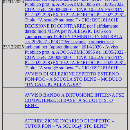
07/01/2026
Pubblico prot. n. AOOGABMI/33956 del 18/05/2022 -
CUP: D54C22000940001 - CNP: 10.2.2A-FSEPON-
PU-2022-228 (EX 10.2.2A-FDRPOC-PU-2022-228) -
Titolo: “A scuol@ sto bene!” - CIG: B9C181A01E
DECISIONE DI CONTRARRE per l’affidamento
diretto fuori MEPA per NOLEGGIO BUS con
conducente per l’ORIENTAMENTO IN ENTRATA
a.s. 2026/27 - POC “Per la scuola, competenze e
23/12/2025
ambienti per l’apprendimento” 2014-2020 - Avviso
Pubblico prot. n. AOOGABMI/33956 del 18/05/2022 -
CUP: D54C22000940001 - CNP: 10.2.2A-FSEPON-
PU-2022-228 (EX 10.2.2A-FDRPOC-PU-2022-228) -
Titolo: “A scuol@ sto bene!” - CIG: B9C181A01E
AVVISO DI SELEZIONE ESPERTO ESTERNO
PON-POC – A SCUOLA STO BENE – MODULO
“UN CALCIO ALLA NOIA”
AVVISO BANDO A DIFFUSIONE INTERNA FSE
COMPETENZE DI BASE” A SCUOL@ STO
BENE!
ATTRIBUZIONE INCARICO DI ESPERTO –
TUTOR PON – “A SCUOL@ STO BENE”