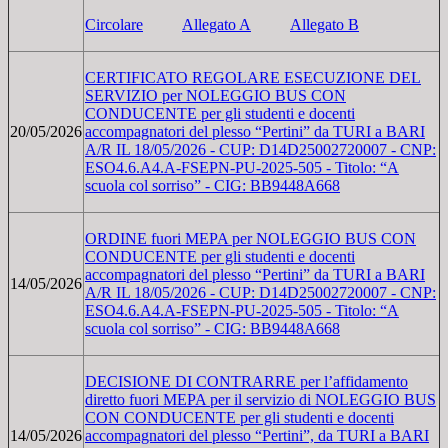
Circolare
Allegato A
Allegato B
CERTIFICATO REGOLARE ESECUZIONE DEL
SERVIZIO per NOLEGGIO BUS CON
CONDUCENTE per gli studenti e docenti
20/05/2026
accompagnatori del plesso “Pertini” da TURI a BARI
A/R IL 18/05/2026 - CUP: D14D25002720007 - CNP:
ESO4.6.A4.A-FSEPN-PU-2025-505 - Titolo: “A
scuola col sorriso” - CIG: BB9448A668
ORDINE fuori MEPA per NOLEGGIO BUS CON
CONDUCENTE per gli studenti e docenti
accompagnatori del plesso “Pertini” da TURI a BARI
14/05/2026
A/R IL 18/05/2026 - CUP: D14D25002720007 - CNP:
ESO4.6.A4.A-FSEPN-PU-2025-505 - Titolo: “A
scuola col sorriso” - CIG: BB9448A668
DECISIONE DI CONTRARRE per l’affidamento
diretto fuori MEPA per il servizio di NOLEGGIO BUS
CON CONDUCENTE per gli studenti e docenti
14/05/2026
accompagnatori del plesso “Pertini”, da TURI a BARI