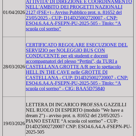
ATTIVITA’ DI DIREZIONE E COORDINAMENTO
NELL’AMBITO DEI PROGETTI NAZIONALI
01/04/2026
2127 (FSE+) - Avviso Pubblico prot. n. 81652 del
23/05/2025 - CUP: D14D25002720007 - CNP:
ESO4.6.A4.A-FSEPN-PU-2025-505 - Titolo: “A
scuola col sorriso”
CERTIFICATO REGOLARE ESECUZIONE DEL
SERVIZIO per NOLEGGIO BUS CON
CONDUCENTE per gli studenti e docenti
accompagnatori del plesso “Pertini”, da TURI a
28/03/2026
CASTELLANA GROTTE A/R per lo spettacolo
HELL IN THE CAVE nelle GROTTE DI
CASTELLANA - CUP: D14D25002720007 - CNP:
ESO4.6.A4.A-FSEPN-PU-2025-505 - Titolo: “A
scuola col sorriso” - CIG: BAA5D75840
LETTERA DI INCARICO PROF.SSA GAZZILLI
NEL RUOLO DI ESPERTO (modulo "We have a
dream 2") - avviso prot. n. 81652 del 23/05/2025 -
PIANO ESTATE “A scuola col sorriso” - CUP:
19/03/2026
D14D25002720007 CNP: ESO4.6.A4.A-FSEPN-PU-
2025-505