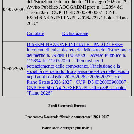
dell’istruzione e del merito dell’11 maggio 2026 n. 79 –
Avviso Pubblico AOOGABMI prot. n. 112894 del
04/07/2026
11/05/2026 - CUP: D54D26003900007 - CNP:
ESO4.6.A4.A-FSEPN-PU-2026-899 - Titolo: “Piano
2026”
Circolare
Dichiarazione
DISSEMINAZIONE INIZIALE - PN 2127 FSE+
Interventi di cui al decreto del Ministro dell’istruzione e
del merito n. 79 dell'11/05/2026 - Avviso Pubblico n.
112894 del 11/05/2026 – “Percorsi per il
potenziamento delle competenze, l’inclusione e la
30/06/2026
socialità nel periodo di sospensione estiva delle lezioni
negli anni scolastici 2025-2026 e 2026-2027”, c.d.
Piano Estate 2026-2027 - CUP: D54D26003900007 -
CNP: ESO4.6.A4.A-FSEPN-PU-2026-899 - Titolo:
“Piano 2026”
Fondi Strutturali Europei
Programma Nazionale “Scuola e competenze” 2021-2027
Fondo sociale europeo plus (FSE+)