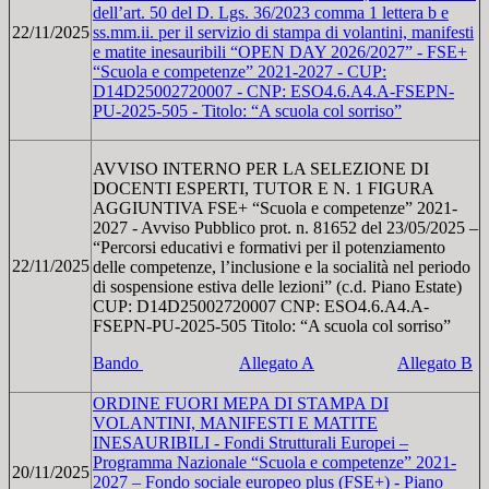
dell’art. 50 del D. Lgs. 36/2023 comma 1 lettera b e
22/11/2025
ss.mm.ii. per il servizio di stampa di volantini, manifesti
e matite inesauribili “OPEN DAY 2026/2027” - FSE+
“Scuola e competenze” 2021-2027 - CUP:
D14D25002720007 - CNP: ESO4.6.A4.A-FSEPN-
PU-2025-505 - Titolo: “A scuola col sorriso”
AVVISO INTERNO PER LA SELEZIONE DI
DOCENTI ESPERTI, TUTOR E N. 1 FIGURA
AGGIUNTIVA FSE+ “Scuola e competenze” 2021-
2027 - Avviso Pubblico prot. n. 81652 del 23/05/2025 –
“Percorsi educativi e formativi per il potenziamento
22/11/2025
delle competenze, l’inclusione e la socialità nel periodo
di sospensione estiva delle lezioni” (c.d. Piano Estate)
CUP: D14D25002720007 CNP: ESO4.6.A4.A-
FSEPN-PU-2025-505 Titolo: “A scuola col sorriso”
Bando
Allegato A
Allegato B
ORDINE FUORI MEPA DI STAMPA DI
VOLANTINI, MANIFESTI E MATITE
INESAURIBILI - Fondi Strutturali Europei –
Programma Nazionale “Scuola e competenze” 2021-
20/11/2025
2027 – Fondo sociale europeo plus (FSE+) - Piano