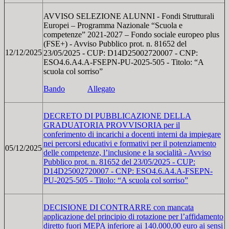
AVVISO SELEZIONE ALUNNI - Fondi Strutturali
Europei – Programma Nazionale “Scuola e
competenze” 2021-2027 – Fondo sociale europeo plus
(FSE+) - Avviso Pubblico prot. n. 81652 del
12/12/2025
23/05/2025 - CUP: D14D25002720007 - CNP:
ESO4.6.A4.A-FSEPN-PU-2025-505 - Titolo: “A
scuola col sorriso”
Bando
Allegato
DECRETO DI PUBBLICAZIONE DELLA
GRADUATORIA PROVVISORIA per il
conferimento di incarichi a docenti interni da impiegare
nei percorsi educativi e formativi per il potenziamento
05/12/2025
delle competenze, l’inclusione e la socialità - Avviso
Pubblico prot. n. 81652 del 23/05/2025 - CUP:
D14D25002720007 - CNP: ESO4.6.A4.A-FSEPN-
PU-2025-505 - Titolo: “A scuola col sorriso”
DECISIONE DI CONTRARRE con mancata
applicazione del principio di rotazione per l’affidamento
diretto fuori MEPA inferiore ai 140.000,00 euro ai sensi