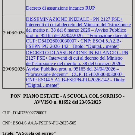
Decreto di assunzione incarico RUP
DISSEMINAZIONE INIZIALE - PN 2127 FSE+
Interventi di cui al decreto del Ministro dell’istruzione e
del merito n. 38 del 6 marzo 2026 – Avviso Pubblico
29/06/2026
prot. n. 95165 del 24/04/2026 – “Formazione docenti” -
CUP: D54D26003030007 - CNP: ESO4.5.A2.B-
FSEPN-PU-2026-142 - Titolo: “Digital…mente”
DECRETO DI ASSUNZIONE IN BILANCIO - PN
2127 FSE+ Interventi di cui al decreto del Ministro
dell’istruzione e del merito n. 38 del 6 marzo 2026 –
29/06/2026
Avviso Pubblico prot. n. 95165 del 24/04/2026 –
“Formazione docenti” - CUP: D54D26003030007 -
CNP: ESO4.5.A2.B-FSEPN-PU-2026-142 - Titolo:
“Digital…mente”
PON PIANO ESTATE - A SCUOLA COL SORRISO -
AVVISO n. 81652 del 23/05/2025
CUP: D14D25002720007
CNP: ESO4.6.A4.A-FSEPN-PU-2025-505
Titolo: “A Scuola col sorriso”