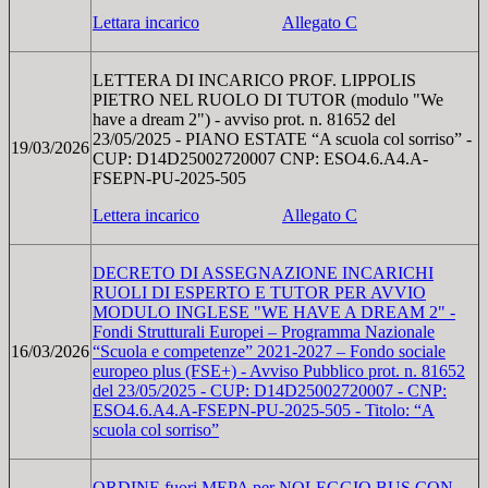
Lettara incarico
Allegato C
LETTERA DI INCARICO PROF. LIPPOLIS
PIETRO NEL RUOLO DI TUTOR (modulo "We
have a dream 2") - avviso prot. n. 81652 del
23/05/2025 - PIANO ESTATE “A scuola col sorriso” -
19/03/2026
CUP: D14D25002720007 CNP: ESO4.6.A4.A-
FSEPN-PU-2025-505
Lettera incarico
Allegato C
DECRETO DI ASSEGNAZIONE INCARICHI
RUOLI DI ESPERTO E TUTOR PER AVVIO
MODULO INGLESE "WE HAVE A DREAM 2" -
Fondi Strutturali Europei – Programma Nazionale
16/03/2026
“Scuola e competenze” 2021-2027 – Fondo sociale
europeo plus (FSE+) - Avviso Pubblico prot. n. 81652
del 23/05/2025 - CUP: D14D25002720007 - CNP:
ESO4.6.A4.A-FSEPN-PU-2025-505 - Titolo: “A
scuola col sorriso”
ORDINE fuori MEPA per NOLEGGIO BUS CON