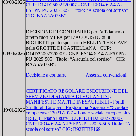
03/03/2026
CUP: D14D25002720007 - CNP: ESO4.6.A4.A-
FSEPN-PU-2025-505 - Titolo: “A scuola col sorriso” -
CIG: BAA5A073B5
DECISIONE DI CONTRARRE per l’affidamento
diretto fuori MEPA per L’ACQUISTO di 38
BIGLIETTI per lo spettacolo HELL IN THE CAVE
nelle GROTTE DI CASTELLANA - CUP:
03/03/2026
D14D25002720007 - CNP: ESO4.6.A4.A-FSEPN-
PU-2025-505 - Titolo: “A scuola col sorriso” - CIG:
BAA5A073B5
Decisione a contrarre
Assenza convenzioni
CERTIFICATO REGOLARE ESECUZIONE DEL
SERVIZIO DI STAMPA DI VOLANTINI,
MANIFESTI E MATITE INESAURIBILI - Fondi
Strutturali Europei – Programma Nazionale “Scuola e
19/01/2026
competenze” 2021-2027 – Fondo sociale europeo plus
(FSE+) - Piano Estate - CUP: D14D25002720007
CNP: ESO4.6.A4.A-FSEPN-PU-2025-505 Titolo: “A
scuola col sorriso” CIG: B92FEBF169