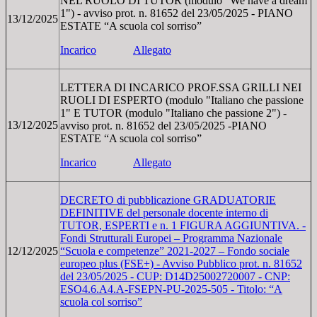
NEL RUOLO DI TUTOR (modulo "We have a dream
1") - avviso prot. n. 81652 del 23/05/2025 - PIANO
13/12/2025
ESTATE “A scuola col sorriso”
Incarico
Allegato
LETTERA DI INCARICO PROF.SSA GRILLI NEI
RUOLI DI ESPERTO (modulo "Italiano che passione
1" E TUTOR (modulo "Italiano che passione 2") -
13/12/2025
avviso prot. n. 81652 del 23/05/2025 -PIANO
ESTATE “A scuola col sorriso”
Incarico
Allegato
DECRETO di pubblicazione GRADUATORIE
DEFINITIVE del personale docente interno di
TUTOR, ESPERTI e n. 1 FIGURA AGGIUNTIVA. -
Fondi Strutturali Europei – Programma Nazionale
12/12/2025
“Scuola e competenze” 2021-2027 – Fondo sociale
europeo plus (FSE+) - Avviso Pubblico prot. n. 81652
del 23/05/2025 - CUP: D14D25002720007 - CNP:
ESO4.6.A4.A-FSEPN-PU-2025-505 - Titolo: “A
scuola col sorriso”