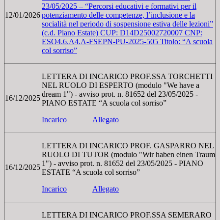
23/05/2025 – “Percorsi educativi e formativi per il
12/01/2026
potenziamento delle competenze, l’inclusione e la
socialità nel periodo di sospensione estiva delle lezioni”
(c.d. Piano Estate) CUP: D14D25002720007 CNP:
ESO4.6.A4.A-FSEPN-PU-2025-505 Titolo: “A scuola
col sorriso”
LETTERA DI INCARICO PROF.SSA TORCHETTI
NEL RUOLO DI ESPERTO (modulo "We have a
dream 1") - avviso prot. n. 81652 del 23/05/2025 -
16/12/2025
PIANO ESTATE “A scuola col sorriso”
Incarico
Allegato
LETTERA DI INCARICO PROF. GASPARRO NEL
RUOLO DI TUTOR (modulo "Wir haben einen Traum
1") - avviso prot. n. 81652 del 23/05/2025 - PIANO
16/12/2025
ESTATE “A scuola col sorriso”
Incarico
Allegato
LETTERA DI INCARICO PROF.SSA SEMERARO