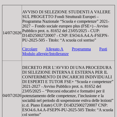
AVVISO DI SELEZIONE STUDENTI A VALERE
SUL PROGETTO Fondi Strutturali Europei –
Programma Nazionale “Scuola e competenze” 2021-
2027 – Fondo sociale europeo plus (FSE+) - Avviso
Pubblico prot. n. 81652 del 23/05/2025 - CUP:
14/07/2026
D14D25002720007 - CNP: ESO4.6.A4.A-FSEPN-
PU-2025-505 - Titolo: “A scuola col sorriso”
Circolare
Allegato A
Programma
Pasti
Modulo allergie/Intolleranze
DECRETO PER L’AVVIO DI UNA PROCEDURA
DI SELEZIONE INTERNA E ESTERNA PER IL
CONFERIMENTO DI INCARICHI INDIVIDUALI
DI ESPERTI E TUTOR FSE+ “Scuola e competenze”
2021-2027 - Avviso Pubblico prot. n. 81652 del
23/05/2025 – “Percorsi educativi e formativi per il
04/07/2026
potenziamento delle competenze, l’inclusione e la
socialità nel periodo di sospensione estiva delle lezioni”
(c.d. Piano Estate) CUP: D14D25002720007 CNP:
ESO4.6.A4.A-FSEPN-PU-2025-505 Titolo: “A scuola
col sorriso”