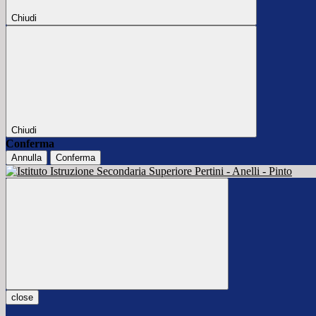
Chiudi
Chiudi
Conferma
Annulla
Conferma
close