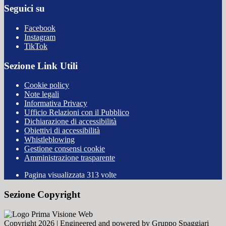
Seguici su
Facebook
Instagram
TikTok
Sezione Link Utili
Cookie policy
Note legali
Informativa Privacy
Ufficio Relazioni con il Pubblico
Dichiarazione di accessibilità
Obiettivi di accessibilità
Whistleblowing
Gestione consensi cookie
Amministrazione trasparente
Pagina visualizzata
313
volte
Sezione Copyright
Copyright 2026 | Engineered and powered by Gruppo Spaggiari