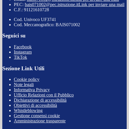
PEC:
bais071002@pec.istruzione.it
Link per inviare una mail
C.F.: 91121610728
Cod. Univoco UF3741
Cod. Meccanografico: BAIS071002
Seguici su
Facebook
Instagram
TikTok
Sezione Link Utili
Cookie policy
Note legali
Informativa Privacy
Ufficio Relazioni con il Pubblico
Dichiarazione di accessibilità
Obiettivi di accessibilità
Whistleblowing
Gestione consensi cookie
Amministrazione trasparente