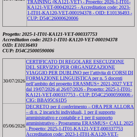
TRAINING (KA121-VET) - Progetto: 2026-1-IT01-
KA121-VET-000420225 - Accreditation code: 2023-
1-IT01-KA120-VET-000194378 - OID: E10136493 -
CUP: D54C26000620006
Progetto: 2025-1-IT01-KA121-VET-000337753
Accreditation code: 2023-1-IT01-KA120-VET-000194378
OID: E10136493
CUP: D54C25000590006
CERTIFICATO DI REGOLARE ESECUZIONE
DEL SERVIZIO PER ORGANIZZAZIONE
VIAGGIO PER DUBLINO per l’attivita di CORSI DI
FORMAZIONE LINGUISTICA per n. 5 docenti
30/07/2026
nell’ambito del progetto ERASMUS+ 2021-2027 VET
dal 19/07/2026 al 26/07/2026 - Progetto: 2025-1-IT01-
KA121-VET-000337753 - CUP: D54C25000590006 -
CIG: BBA95C61D5
DECRETO per il conferimento – ORA PER ALLORA
– di n. 2 incarichi individuali, 1 per il supporto
amministrativo e contabile e 1 per il supporto
amministrativo - Programma ERASMUS+ CALL 2025
05/06/2026
- Progetto: 2025-1-IT01-KA121-VET-000337753
Accreditation code: 2023-1-IT01-KA120-VET-