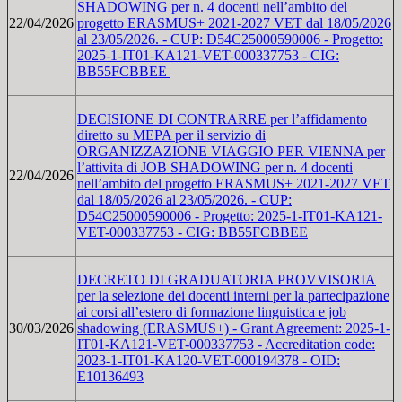
SHADOWING per n. 4 docenti nell’ambito del
22/04/2026
progetto ERASMUS+ 2021-2027 VET dal 18/05/2026
al 23/05/2026. - CUP: D54C25000590006 - Progetto:
2025-1-IT01-KA121-VET-000337753 - CIG:
BB55FCBBEE
DECISIONE DI CONTRARRE per l’affidamento
diretto su MEPA per il servizio di
ORGANIZZAZIONE VIAGGIO PER VIENNA per
l’attivita di JOB SHADOWING per n. 4 docenti
22/04/2026
nell’ambito del progetto ERASMUS+ 2021-2027 VET
dal 18/05/2026 al 23/05/2026. - CUP:
D54C25000590006 - Progetto: 2025-1-IT01-KA121-
VET-000337753 - CIG: BB55FCBBEE
DECRETO DI GRADUATORIA PROVVISORIA
per la selezione dei docenti interni per la partecipazione
ai corsi all’estero di formazione linguistica e job
30/03/2026
shadowing (ERASMUS+) - Grant Agreement: 2025-1-
IT01-KA121-VET-000337753 - Accreditation code:
2023-1-IT01-KA120-VET-000194378 - OID:
E10136493