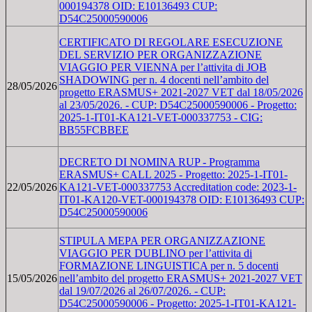
000194378 OID: E10136493 CUP:
D54C25000590006
CERTIFICATO DI REGOLARE ESECUZIONE
DEL SERVIZIO PER ORGANIZZAZIONE
VIAGGIO PER VIENNA per l’attivita di JOB
SHADOWING per n. 4 docenti nell’ambito del
28/05/2026
progetto ERASMUS+ 2021-2027 VET dal 18/05/2026
al 23/05/2026. - CUP: D54C25000590006 - Progetto:
2025-1-IT01-KA121-VET-000337753 - CIG:
BB55FCBBEE
DECRETO DI NOMINA RUP - Programma
ERASMUS+ CALL 2025 - Progetto: 2025-1-IT01-
22/05/2026
KA121-VET-000337753 Accreditation code: 2023-1-
IT01-KA120-VET-000194378 OID: E10136493 CUP:
D54C25000590006
STIPULA MEPA PER ORGANIZZAZIONE
VIAGGIO PER DUBLINO per l’attivita di
FORMAZIONE LINGUISTICA per n. 5 docenti
15/05/2026
nell’ambito del progetto ERASMUS+ 2021-2027 VET
dal 19/07/2026 al 26/07/2026. - CUP:
D54C25000590006 - Progetto: 2025-1-IT01-KA121-