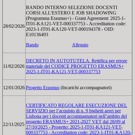
BANDO INTERNO SELEZIONE DOCENTI
CORSI ALL'ESTERO E JOB SHADOWING
(Programma Erasmus+) - Grant Agreement: 2025-1-
IT01-KA121-VET-000337753 - Accreditation code:
28/02/2026
2023-1-IT01-KA120-VET-000194378 - OID:
E10136493
Bando
Allegato
DECRETO IN AUTOTUTELA. Rettifica per errore
11/02/2026
materiale del CODICE PROGETTO ERASMUS+
2025-1-IT01-KA121-VET-000337753
12/01/2026
Progetto Erasmus
(Incarichi accompagnatori)
CERTIFICATO REGOLARE ESECUZIONE DEL
SERVIZIO per l’acquisto di n. 9 biglietti aerei per
Lisbona per i docenti accompagnatori nell’ambito del
progetto ERASMUS+ 2021-2027 VET dal 28/09 al
22/11/2025
27/10/2025 - Progetto: 2025-1-IT01-KA121-VET-
000337753 - Accreditation code: 2023-1-IT01-KA120-