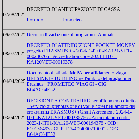
DECRETO DI ANTICIPAZIONE DI CASSA
07/08/2025
Losurdo
Prometeo
09/07/2025
Decreto di variazione al programma Annuale
DECRETO DI ATTRIBUZIONE POCKET MONEY
progetto ERASMUS + - 2024- 1-IT01-KA121-VET-
08/07/2025
000236766 - Accreditation code 2023-I-IT01-
KA120VET-00019378
Documento di stipula MePA per affidamento viaggi
HELSINKI e DUBLINO nell'ambito del programma
04/04/2025
Erasmus+ PROMETEO VIAGGI - CIG
B64AC64E52
DECISIONE A CONTRARRE per affidamento diretto
- Servizio di prenotazione di voli e hotel nell’ambito del
programma ERASMUS+ (Grant Agreement: 2024-1-
03/04/2025
IT01-KA121-VET-000236766 - Accreditation code:
2023-1-IT01-KA120-VET-000194378 - OID:
E10136493 - CUP: D54C24000210005 - CIG:
B64AC64E52