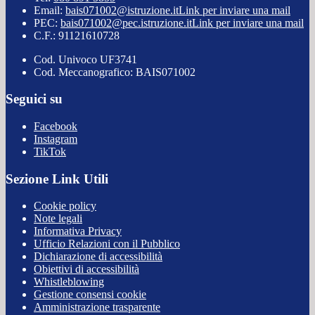
Email:
bais071002@istruzione.it
Link per inviare una mail
PEC:
bais071002@pec.istruzione.it
Link per inviare una mail
C.F.: 91121610728
Cod. Univoco UF3741
Cod. Meccanografico: BAIS071002
Seguici su
Facebook
Instagram
TikTok
Sezione Link Utili
Cookie policy
Note legali
Informativa Privacy
Ufficio Relazioni con il Pubblico
Dichiarazione di accessibilità
Obiettivi di accessibilità
Whistleblowing
Gestione consensi cookie
Amministrazione trasparente