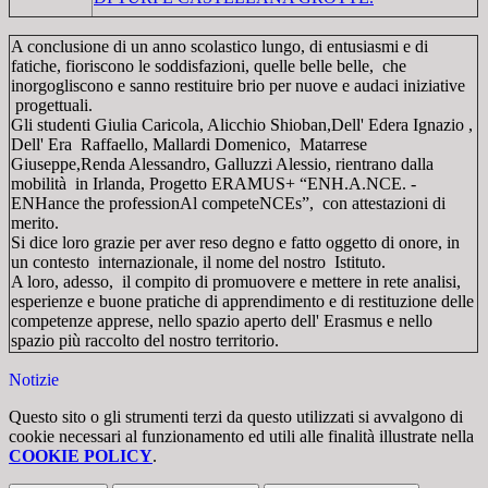
A conclusione di un anno scolastico lungo, di entusiasmi e di
fatiche, fioriscono le soddisfazioni, quelle belle belle, che
inorgogliscono e sanno restituire brio per nuove e audaci iniziative
progettuali.
Gli studenti Giulia Caricola, Alicchio Shioban,Dell' Edera Ignazio ,
Dell' Era Raffaello, Mallardi Domenico, Matarrese
Giuseppe,Renda Alessandro, Galluzzi Alessio, rientrano dalla
mobilità in Irlanda, Progetto ERAMUS+ “ENH.A.NCE. -
ENHance the professionAl competeNCEs”, con attestazioni di
merito.
Si dice loro grazie per aver reso degno e fatto oggetto di onore, in
un contesto internazionale, il nome del nostro Istituto.
A loro, adesso, il compito di promuovere e mettere in rete analisi,
esperienze e buone pratiche di apprendimento e di restituzione delle
competenze apprese, nello spazio aperto dell' Erasmus e nello
spazio più raccolto del nostro territorio.
Notizie
Questo sito o gli strumenti terzi da questo utilizzati si avvalgono di
cookie necessari al funzionamento ed utili alle finalità illustrate nella
COOKIE POLICY
.