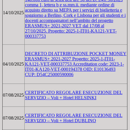
comma 1, lettera b e ss.mm.ii. mediante ordine di
acquisto diretto su MEPA per i servizi di biglietteria e
14/10/2025
soggiorno a Berlino, Cork e Lisbona per gli studenti e i
docenti accompagnatori nell’ambito del progetto
ERASMUS+ 2021-2027 VET dal 17/08 al
27/10/2025. Progetto: 2025-1-IT01-KA121-VET-
000337753
DECRETO DI ATTRIBUZIONE POCKET MONEY
ERASMUS+ 2021-2027 Progetto: 2025-1-IT01-
04/10/2025
KA121-VET-000337753 Accreditation code: 2023-1-
IT01-KA120-VET-000194378 OID: E10136493
CUP: D54C25000590006
CERTIFICATO REGOLARE ESECUZIONE DEL
07/08/2025
SERVIZIO – Voli + Hotel HELSINKI
CERTIFICATO REGOLARE ESECUZIONE DEL
07/08/2025
SERVIZIO – Voli + Hotel DUBLINO