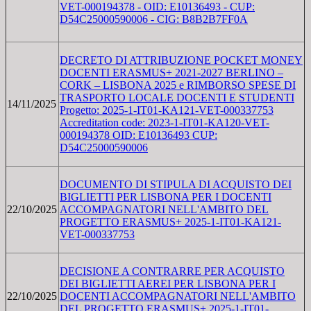
VET-000194378 - OID: E10136493 - CUP:
D54C25000590006 - CIG: B8B2B7FF0A
DECRETO DI ATTRIBUZIONE POCKET MONEY
DOCENTI ERASMUS+ 2021-2027 BERLINO –
CORK – LISBONA 2025 e RIMBORSO SPESE DI
TRASPORTO LOCALE DOCENTI E STUDENTI
14/11/2025
Progetto: 2025-1-IT01-KA121-VET-000337753
Accreditation code: 2023-1-IT01-KA120-VET-
000194378 OID: E10136493 CUP:
D54C25000590006
DOCUMENTO DI STIPULA DI ACQUISTO DEI
BIGLIETTI PER LISBONA PER I DOCENTI
22/10/2025
ACCOMPAGNATORI NELL'AMBITO DEL
PROGETTO ERASMUS+ 2025-1-IT01-KA121-
VET-000337753
DECISIONE A CONTRARRE PER ACQUISTO
DEI BIGLIETTI AEREI PER LISBONA PER I
22/10/2025
DOCENTI ACCOMPAGNATORI NELL'AMBITO
DEL PROGETTO ERASMUS+ 2025-1-IT01-