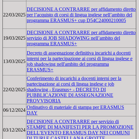
DECISIONE A CONTRARRE per affidamento diretto
22/03/2025
per l’acquisto di corsi di lingua inglese nell’ambito del
programma ERASMUS+ cup D54C24000210005
DECISIONE A CONTRARRE per affidamento diretto
19/03/2025
servizio di JOB SHADOWING nell’ambito del
programma ERASMUS+
Decreto di assegnazione definitiva incarichi a docenti
interni per la partecipazione ai corsi di lingua inglese e
13/03/2025
job shadowing nell'ambito del programma
ERASMUS+
Conferimento di incarichi a docenti interni per la
partecipazione ai corsi di lingua inglese e job
22/02/2025
shadowing - Erasmus+ - DECRETO DI
PUBBLICAZIONE DI ASSEGNAZIONE
PROVVISORIA
Ordinativo di materiale di stampa per ERASMUS
06/12/2024
DAY
DECISIONE A CONTRARRE per servizio di
STAMPE DI MANIFESTI PER LA PROMOZIONE
03/12/2024
DELL’EVENTO ERASMUS DAY NEI COMUNI
DI TURI E CASTELLANA GROTTE.