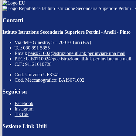
Istituto Istruzione Secondaria Superiore Pertini - 
Contatti
Istituto Istruzione Secondaria Superiore Pertini - Anelli - Pinto
Via delle Ginestre, 5 – 70010 Turi (BA)
Tel:
080 891 5855
Email:
bais071002@istruzione.it
Link per inviare una mail
PEC:
bais071002@pec.istruzione.it
Link per inviare una mail
C.F.: 91121610728
Cod. Univoco UF3741
Cod. Meccanografico: BAIS071002
Seguici su
Facebook
Instagram
TikTok
Sezione Link Utili