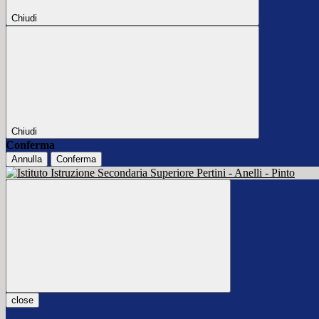
Chiudi
Chiudi
Conferma
Annulla
Conferma
close