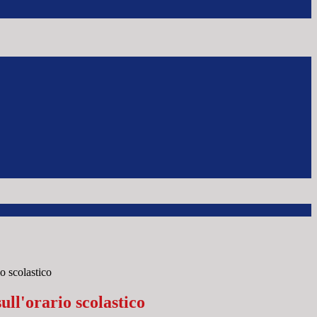
io scolastico
ull'orario scolastico