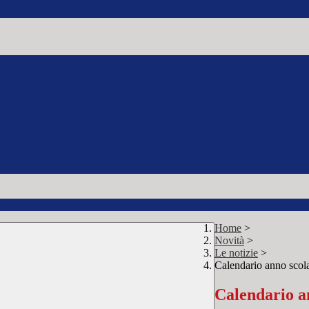
Home
>
Novità
>
Le notizie
>
Calendario anno scol
Calendario a