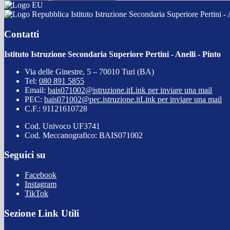
Istituto Istruzione Secondaria Superiore Pertini - 
Contatti
Istituto Istruzione Secondaria Superiore Pertini - Anelli - Pinto
Via delle Ginestre, 5 – 70010 Turi (BA)
Tel:
080 891 5855
Email:
bais071002@istruzione.it
Link per inviare una mail
PEC:
bais071002@pec.istruzione.it
Link per inviare una mail
C.F.: 91121610728
Cod. Univoco UF3741
Cod. Meccanografico: BAIS071002
Seguici su
Facebook
Instagram
TikTok
Sezione Link Utili