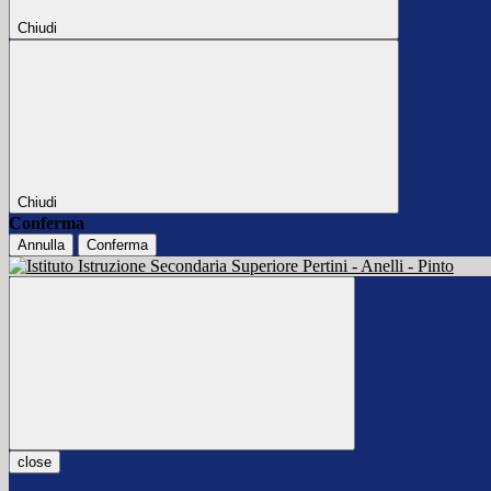
Chiudi
Chiudi
Conferma
Annulla
Conferma
close