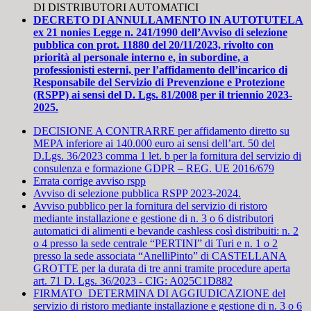
DI DISTRIBUTORI AUTOMATICI
DECRETO DI ANNULLAMENTO IN AUTOTUTELA
ex 21 nonies Legge n. 241/1990 dell’Avviso di selezione
pubblica con prot. 11880 del 20/11/2023, rivolto con
priorità al personale interno e, in subordine, a
professionisti esterni, per l’affidamento dell’incarico di
Responsabile del Servizio di Prevenzione e Protezione
(RSPP) ai sensi del D. Lgs. 81/2008 per il triennio 2023-
2025.
DECISIONE A CONTRARRE per affidamento diretto su
MEPA inferiore ai 140.000 euro ai sensi dell’art. 50 del
D.Lgs. 36/2023 comma 1 let. b per la fornitura del servizio di
consulenza e formazione GDPR – REG. UE 2016/679
Errata corrige avviso rspp
Avviso
di selezione pubblica RSPP 2023-2024.
Avviso pubblico per la fornitura del servizio di ristoro
mediante installazione e gestione di n. 3 o 6 distributori
automatici di alimenti e bevande cashless così distribuiti: n. 2
o 4 presso la sede centrale “PERTINI” di Turi e n. 1 o 2
presso la sede associata “AnelliPinto” di CASTELLANA
GROTTE per la durata di tre anni tramite procedure aperta
art. 71 D. Lgs. 36/2023 - CIG: A025C1D882
FIRMATO_DETERMINA DI AGGIUDICAZIONE del
servizio di ristoro mediante installazione e gestione di n. 3 o 6