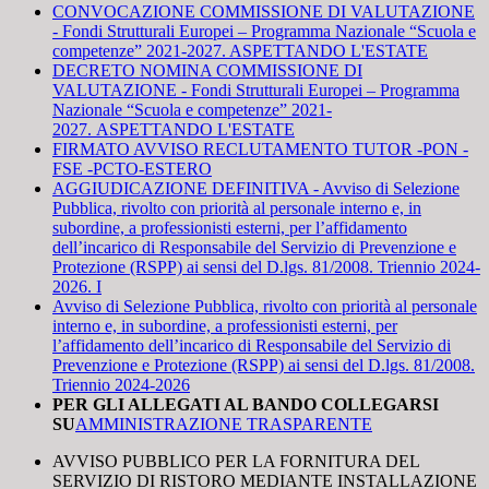
CONVOCAZIONE COMMISSIONE DI VALUTAZIONE
- Fondi Strutturali Europei – Programma Nazionale “Scuola e
competenze” 2021-2027. ASPETTANDO L'ESTATE
DECRETO NOMINA COMMISSIONE DI
VALUTAZIONE - Fondi Strutturali Europei – Programma
Nazionale “Scuola e competenze” 2021-
2027.
ASPETTANDO L'ESTATE
FIRMATO AVVISO RECLUTAMENTO TUTOR -PON -
FSE -PCTO-ESTERO
AGGIUDICAZIONE DEFINITIVA - Avviso di Selezione
Pubblica, rivolto con priorità al personale interno e, in
subordine, a professionisti esterni, per l’affidamento
dell’incarico di Responsabile del Servizio di Prevenzione e
Protezione (RSPP) ai sensi del D.lgs. 81/2008. Triennio 2024-
2026. I
Avviso di Selezione Pubblica, rivolto con priorità al personale
interno e, in subordine, a professionisti esterni, per
l’affidamento dell’incarico di Responsabile del Servizio di
Prevenzione e Protezione (RSPP) ai sensi del D.lgs. 81/2008.
Triennio 2024-2026
PER GLI ALLEGATI AL BANDO COLLEGARSI
SU
AMMINISTRAZIONE TRASPARENTE
AVVISO PUBBLICO PER LA FORNITURA DEL
SERVIZIO DI RISTORO MEDIANTE INSTALLAZIONE