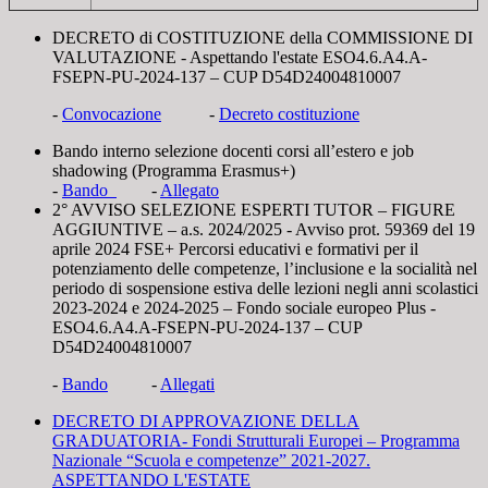
DECRETO di COSTITUZIONE della COMMISSIONE DI
VALUTAZIONE - Aspettando l'estate ESO4.6.A4.A-
FSEPN-PU-2024-137 – CUP D54D24004810007
-
Convocazione
-
Decreto costituzione
Bando interno selezione docenti corsi all’estero e job
shadowing (Programma Erasmus+)
-
Bando
-
Allegato
2° AVVISO SELEZIONE ESPERTI TUTOR – FIGURE
AGGIUNTIVE – a.s. 2024/2025 - Avviso prot. 59369 del 19
aprile 2024 FSE+ Percorsi educativi e formativi per il
potenziamento delle competenze, l’inclusione e la socialità nel
periodo di sospensione estiva delle lezioni negli anni scolastici
2023-2024 e 2024-2025 – Fondo sociale europeo Plus -
ESO4.6.A4.A-FSEPN-PU-2024-137 – CUP
D54D24004810007
-
Bando
-
Allegati
DECRETO DI APPROVAZIONE DELLA
GRADUATORIA- Fondi Strutturali Europei – Programma
Nazionale “Scuola e competenze” 2021-2027.
ASPETTANDO L'ESTATE