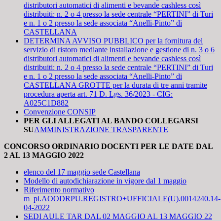
distributori automatici di alimenti e bevande cashless così
distribuiti: n. 2 o 4 presso la sede centrale “PERTINI” di Turi
e n. 1 o 2 presso la sede associata “Anelli-Pinto” di
CASTELLANA
DETERMINA AVVISO PUBBLICO per la fornitura del
servizio di ristoro mediante installazione e gestione di n. 3 o 6
distributori automatici di alimenti e bevande cashless così
distribuiti: n. 2 o 4 presso la sede centrale “PERTINI” di Turi
e n. 1 o 2 presso la sede associata “Anelli-Pinto” di
CASTELLANA GROTTE per la durata di tre anni tramite
procedura aperta art. 71 D. Lgs. 36/2023 - CIG:
A025C1D882
Convenzione CONSIP
PER GLI ALLEGATI AL BANDO COLLEGARSI
SU
AMMINISTRAZIONE TRASPARENTE
CONCORSO ORDINARIO DOCENTI PER LE DATE DAL
2 AL 13 MAGGIO 2022
elenco del 17 maggio sede Castellana
Modello di autodichiarazione in vigore dal 1 maggio
Riferimento normativo
m_pi.AOODRPU.REGISTRO+UFFICIALE(U).0014240.14-
04-2022
SEDI AULE TAR DAL 02 MAGGIO AL 13 MAGGIO 22