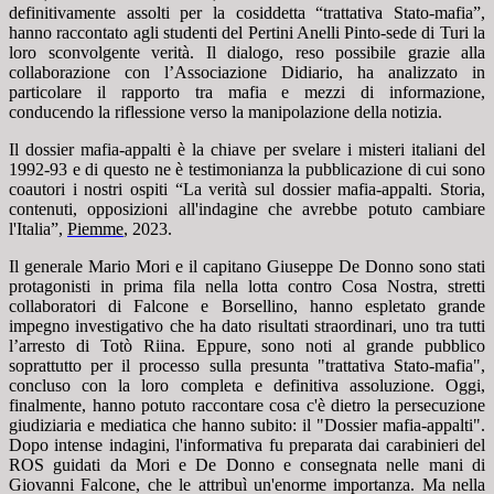
definitivamente assolti per la cosiddetta “trattativa Stato-mafia”,
hanno raccontato agli studenti del Pertini Anelli Pinto-sede di Turi la
loro sconvolgente verità. Il dialogo, reso possibile grazie alla
collaborazione con l’Associazione Didiario, ha analizzato in
particolare il rapporto tra mafia e mezzi di informazione,
conducendo la riflessione verso la manipolazione della notizia.
Il dossier mafia-appalti è la chiave per svelare i misteri italiani del
1992-93 e di questo ne è testimonianza la pubblicazione di cui sono
coautori i nostri ospiti “La verità sul dossier mafia-appalti. Storia,
contenuti, opposizioni all'indagine che avrebbe potuto cambiare
l'Italia”,
Piemme
, 2023.
Il generale Mario Mori e il capitano Giuseppe De Donno sono stati
protagonisti in prima fila nella lotta contro Cosa Nostra, stretti
collaboratori di Falcone e Borsellino, hanno espletato grande
impegno investigativo che ha dato risultati straordinari, uno tra tutti
l’arresto di Totò Riina. Eppure, sono noti al grande pubblico
soprattutto per il processo sulla presunta "trattativa Stato-mafia",
concluso con la loro completa e definitiva assoluzione. Oggi,
finalmente, hanno potuto raccontare cosa c'è dietro la persecuzione
giudiziaria e mediatica che hanno subito: il "Dossier mafia-appalti".
Dopo intense indagini, l'informativa fu preparata dai carabinieri del
ROS guidati da Mori e De Donno e consegnata nelle mani di
Giovanni Falcone, che le attribuì un'enorme importanza. Ma nella