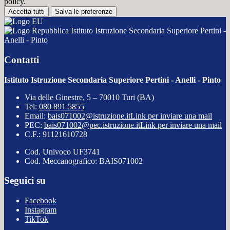
policy.
Accetta tutti
Salva le preferenze
Istituto Istruzione Secondaria Superiore Pertini -
Anelli - Pinto
Contatti
Istituto Istruzione Secondaria Superiore Pertini - Anelli - Pinto
Via delle Ginestre, 5 – 70010 Turi (BA)
Tel:
080 891 5855
Email:
bais071002@istruzione.it
Link per inviare una mail
PEC:
bais071002@pec.istruzione.it
Link per inviare una mail
C.F.: 91121610728
Cod. Univoco UF3741
Cod. Meccanografico: BAIS071002
Seguici su
Facebook
Instagram
TikTok