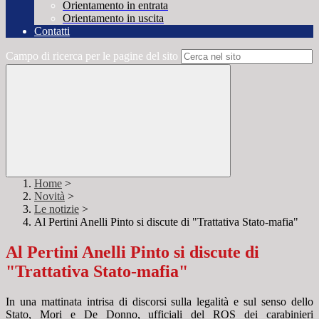
Orientamento in entrata
Orientamento in uscita
Contatti
Campo di ricerca per le pagine del sito
Home
>
Novità
>
Le notizie
>
Al Pertini Anelli Pinto si discute di "Trattativa Stato-mafia"
Al Pertini Anelli Pinto si discute di
"Trattativa Stato-mafia"
In una mattinata intrisa di discorsi sulla legalità e sul senso dello
Stato, Mori e De Donno, ufficiali del ROS dei carabinieri