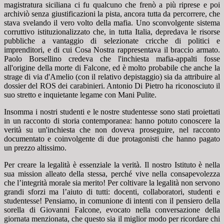
magistratura siciliana ci fu qualcuno che frenò a più riprese e poi
archiviò senza giustificazioni la pista, ancora tutta da percorrere, che
stava svelando il vero volto della mafia. Uno sconvolgente sistema
corruttivo istituzionalizzato che, in tutta Italia, depredava le risorse
pubbliche a vantaggio di selezionate cricche di politici e
imprenditori, e di cui Cosa Nostra rappresentava il braccio armato.
Paolo Borsellino credeva che l'inchiesta mafia-appalti fosse
all'origine della morte di Falcone, ed è molto probabile che anche la
strage di via d'Amelio (con il relativo depistaggio) sia da attribuire al
dossier del ROS dei carabinieri. Antonio Di Pietro ha riconosciuto il
suo stretto e inquietante legame con Mani Pulite.
Insomma i nostri studenti e le nostre studentesse sono stati proiettati
in un racconto di storia contemporanea: hanno potuto conoscere la
verità su un'inchiesta che non doveva proseguire, nel racconto
documentato e coinvolgente di due protagonisti che hanno pagato
un prezzo altissimo.
Per creare la legalità è essenziale la verità. Il nostro Istituto è nella
sua mission alleato della stessa, perché vive nella consapevolezza
che l’integrità morale sia merito! Per coltivare la legalità non servono
grandi sforzi ma l’aiuto di tutti: docenti, collaboratori, studenti e
studentesse! Pensiamo, in comunione di intenti con il pensiero della
sorella di Giovanni Falcone, evocato nella conversazione della
giornata menzionata, che questo sia il miglior modo per ricordare chi