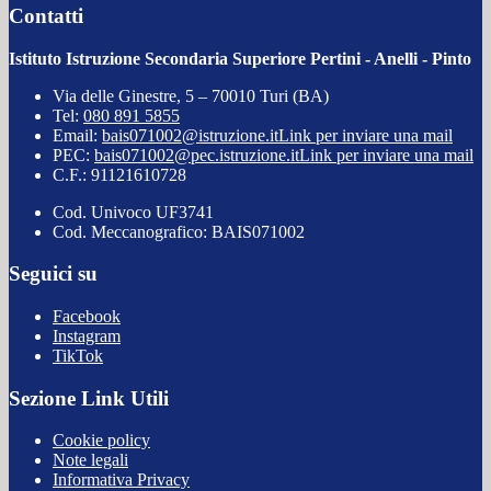
Contatti
Istituto Istruzione Secondaria Superiore Pertini - Anelli - Pinto
Via delle Ginestre, 5 – 70010 Turi (BA)
Tel:
080 891 5855
Email:
bais071002@istruzione.it
Link per inviare una mail
PEC:
bais071002@pec.istruzione.it
Link per inviare una mail
C.F.: 91121610728
Cod. Univoco UF3741
Cod. Meccanografico: BAIS071002
Seguici su
Facebook
Instagram
TikTok
Sezione Link Utili
Cookie policy
Note legali
Informativa Privacy