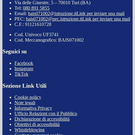
Via delle Ginestre, 5 – 70010 Turi (BA)
Tel:
080 891 5855
Email:
bais071002@istruzione.it
Link per inviare una mail
PEC:
bais071002@pec.istruzione.it
Link per inviare una mail
C.F.: 91121610728
Cod. Univoco UF3741
Cod. Meccanografico: BAIS071002
Seguici su
Facebook
Instagram
TikTok
Sezione Link Utili
Cookie policy
Note legali
Informativa Privacy
Ufficio Relazioni con il Pubblico
Dichiarazione di accessibilità
Obiettivi di accessibilità
Whistleblowing